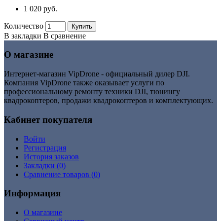
1 020 руб.
Количество
Купить
В закладки
В сравнение
О магазине
Интернет-магазин VipDrone - официальный дилер DJI.
Компания VipDrone также оказывает услуги по
профессиональному ремонту техники DJI, тюнингу
квадрокоптеров, продажи квадрокоптеров и комплектующих.
Кабинет покупателя
Войти
Регистрация
История заказов
Закладки (
0
)
Сравнение товаров (
0
)
Информация
О магазине