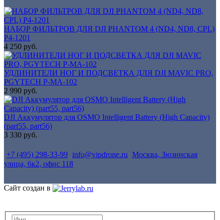
НАБОР ФИЛЬТРОВ ДЛЯ DJI PHANTOM 4 (ND4, ND8, CPL)
P4-1201
4 250 руб.
УДЛИНИТЕЛИ НОГ И ПОДСВЕТКА ДЛЯ DJI MAVIC PRO,
PGYTECH P-MA-102
2 990 руб.
DJI Аккумулятор для OSMO Intelligent Battery (High Capacity)
(part55, part56)
3 330 руб.
+7 (495) 298-33-99
info@vipdrone.ru
Москва, Зюзинская
улица, 6к2, офис 118
Cайт создан в