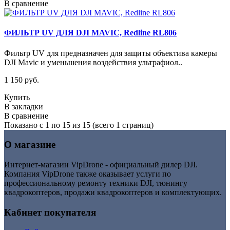
В сравнение
ФИЛЬТР UV ДЛЯ DJI MAVIC, Redline RL806
Фильтр UV для предназначен для защиты объектива камеры
DJI Mavic и уменьшения воздействия ультрафиол..
1 150 руб.
Купить
В закладки
В сравнение
Показано с 1 по 15 из 15 (всего 1 страниц)
О магазине
Интернет-магазин VipDrone - официальный дилер DJI.
Компания VipDrone также оказывает услуги по
профессиональному ремонту техники DJI, тюнингу
квадрокоптеров, продажи квадрокоптеров и комплектующих.
Кабинет покупателя